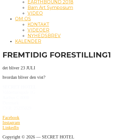
EARTHBOUND 2018
Barn Art Symposium
VIDEO
OM OS
KONTAKT
VIDEOER
NYHEDSBREV
KALENDER
FREMTIDIG FORESTILLING1
det bliver 23 JULI
hvordan bliver den vist?
SECRET HOTEL
Valdemarsgade 1G
Aarhus C 8000
Denmark
CVR: 25235029
Facebook
Instagram
LinkedIn
Copyright © 2026 — SECRET HOTEL