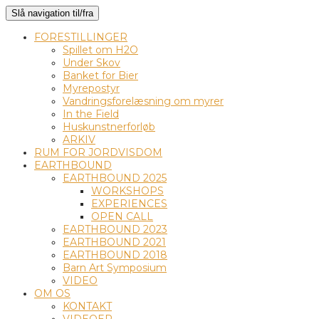
Slå navigation til/fra
FORESTILLINGER
Spillet om H2O
Under Skov
Banket for Bier
Myrepostyr
Vandringsforelæsning om myrer
In the Field
Huskunstnerforløb
ARKIV
RUM FOR JORDVISDOM
EARTHBOUND
EARTHBOUND 2025
WORKSHOPS
EXPERIENCES
OPEN CALL
EARTHBOUND 2023
EARTHBOUND 2021
EARTHBOUND 2018
Barn Art Symposium
VIDEO
OM OS
KONTAKT