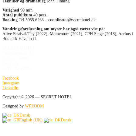
Tekniker og dramaturg
John Tinning
Varighed
90 min.
Antal publikum
40 pers.
Booking
Tel 5055 6263 – coordinator@secrethotel.dk
Vandringsforelæsning om myrer har også været vist på:
Alive Festival/Thy (2022), Momentum (2021), CPH Stage (2018), Aarhus i
Botanisk Have m.fl.
SECRET HOTEL
Valdemarsgade 1G
Aarhus C 8000
Denmark
CVR: 25235029
Facebook
Instagram
LinkedIn
Copyright © 2026 — SECRET HOTEL
Designed by
WPZOOM
Dansk
English (UK)
Dansk