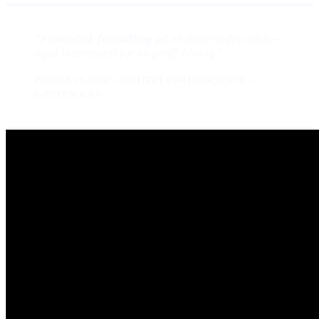
”
Fantastisk formidling
på en anderledes måde –
også interessant for en proff. biolog
”
PREBEN CLAUSE – INSTITUT FOR BIOSCIENCE –
GÆSTEBOGEN