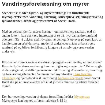
Vandringsforelæsning om myrer
Scenekunst møder hjerne- og myreforskning: En kunstnerisk
myreoplevelse med vandring, foredrag, sanseoplevelser, smagsprøver og
lydlandskaber, skabt og præsenteret af Secret Hotel.
Med en verden, der forandres hurtigt – og måske mere radikalt, end vi
endnu fatter – kan det være interessant at se på, hvordan andre samfund
opererer. Når vi dykker ned i dyrenes verden og fx oplever på egen krop at
handle som en arbejdermyre, møder vi anderledes måder at konstruere
samfund på og bliver forhåbentlig klogere på os selv og vores verden
undervejs.
Hvordan er myrers sociale strukturer opbygget – sammenlignet med vores?
Hvordan lyder deres verden og hvordan lugter og smager den? Det er nogle
af de spørgsmål, vi stiller gennem en unik forening af scenekunst, vandring
og forelæsningselementer. Sammen med myreforsker
Hans Joachim
Offenberg
og hjerneforsker & antropolog
Andreas Roepstorff
tager Secret
Hotel dig på et unikt eventyr om ét af jordens mindste og ældste væsener,
myren.
Den børnevenlige version af denne forestilling hedder
Myrepostyr
.
Myrepostyr kan bookes til børn i alderen 8-12 år.