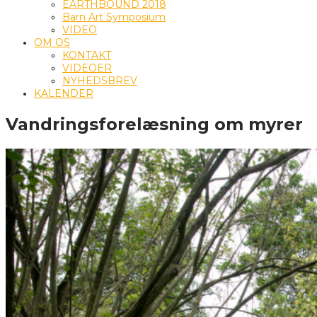
EARTHBOUND 2018
Barn Art Symposium
VIDEO
OM OS
KONTAKT
VIDEOER
NYHEDSBREV
KALENDER
Vandringsforelæsning om myrer