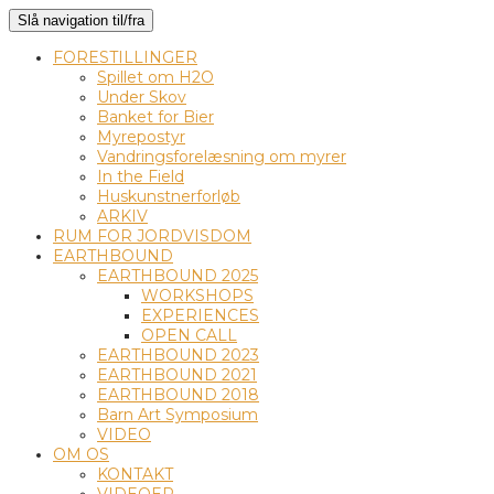
Slå navigation til/fra
FORESTILLINGER
Spillet om H2O
Under Skov
Banket for Bier
Myrepostyr
Vandringsforelæsning om myrer
In the Field
Huskunstnerforløb
ARKIV
RUM FOR JORDVISDOM
EARTHBOUND
EARTHBOUND 2025
WORKSHOPS
EXPERIENCES
OPEN CALL
EARTHBOUND 2023
EARTHBOUND 2021
EARTHBOUND 2018
Barn Art Symposium
VIDEO
OM OS
KONTAKT