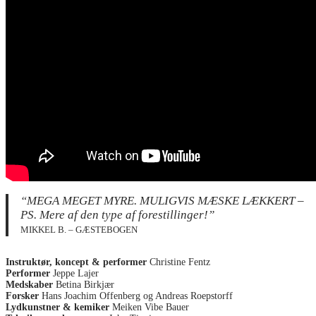
“MEGA MEGET MYRE. MULIGVIS MÆSKE LÆKKERT –
PS. Mere af den type af forestillinger!”
MIKKEL B. – GÆSTEBOGEN
Instruktør, koncept & performer
Christine Fentz
Performer
Jeppe Lajer
Medskaber
Betina Birkjær
Forsker
Hans Joachim Offenberg og Andreas Roepstorff
Lydkunstner & kemiker
Meiken Vibe Bauer