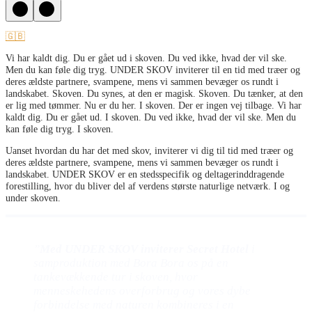
🇬🇧
Vi har kaldt dig. Du er gået ud i skoven. Du ved ikke, hvad der vil ske.
Men du kan føle dig tryg. UNDER SKOV inviterer til en tid med træer og
deres ældste partnere, svampene, mens vi sammen bevæger os rundt i
landskabet. Skoven. Du synes, at den er magisk. Skoven. Du tænker, at den
er lig med tømmer. Nu er du her. I skoven. Der er ingen vej tilbage. Vi har
kaldt dig. Du er gået ud. I skoven. Du ved ikke, hvad der vil ske. Men du
kan føle dig tryg. I skoven.
Uanset hvordan du har det med skov, inviterer vi dig til tid med træer og
deres ældste partnere, svampene, mens vi sammen bevæger os rundt i
landskabet. UNDER SKOV er en stedsspecifik og deltagerinddragende
forestilling, hvor du bliver del af verdens største naturlige netværk. I og
under skoven.
”
Med UNDER SKOV inviterer Secret Hotel
i
samproduktion med Bora Bora os på en
tankevækkende tur i skoven, hvor
menneskehedens overforbrug og vores dybe
forbindelse med naturen kombineres i en