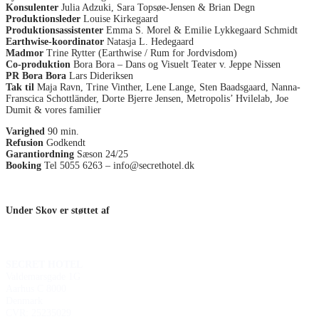
Konsulenter
Julia Adzuki, Sara Topsøe-Jensen & Brian Degn
Produktionsleder
Louise Kirkegaard
Produktionsassistenter
Emma S. Morel & Emilie Lykkegaard Schmidt
Earthwise-koordinator
Natasja L. Hedegaard
Madmor
Trine Rytter (Earthwise / Rum for Jordvisdom)
Co-produktion
Bora Bora – Dans og Visuelt Teater v. Jeppe Nissen
PR Bora Bora
Lars Dideriksen
Tak til
Maja Ravn, Trine Vinther, Lene Lange, Sten Baadsgaard, Nanna-
Franscica Schottländer, Dorte Bjerre Jensen, Metropolis’ Hvilelab, Joe
Dumit & vores familier
Varighed
90 min.
Refusion
Godkendt
Garantiordning
Sæson 24/25
Booking
Tel 5055 6263 – info@secrethotel.dk
Under Skov er støttet af
SECRET HOTEL
Valdemarsgade 1G
Aarhus C 8000
Denmark
CVR: 25235029