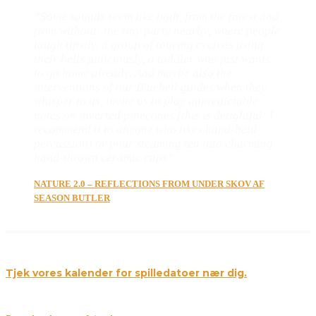
”Some sounds seem like both, from the forest and
from without: the tiny party nearby, where people
laugh tipsily, a group of touring cyclists using
their bells judiciously, a toddler who just wants
to go home already. And maybe also the
interventions of our Bluebell guides when they
whisper to us, invite us to play unpredictable
notes on inverted pinecones (this is delightful; I
recommend it to anyone who likes hand-held
percussion) or pour steaming tea into charming
hand-thrown ceramic cups”
NATURE 2.0 – REFLECTIONS FROM UNDER SKOV AF
SEASON BUTLER
Tjek vores kalender for spilledatoer nær dig.