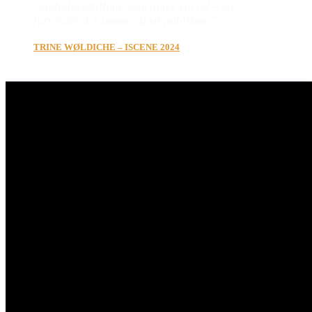
vandreforestilling, som tager sin tid – og
forventer det samme af sit publikum”
TRINE WØLDICHE – ISCENE 2024