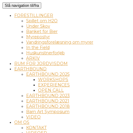
Slå navigation til/fra
FORESTILLINGER
Spillet om H2O
Under Skov
Banket for Bier
Myrepostyr
Vandringsforelæsning om myrer
In the Field
Huskunstnerforløb
ARKIV
RUM FOR JORDVISDOM
EARTHBOUND
EARTHBOUND 2025
WORKSHOPS
EXPERIENCES
OPEN CALL
EARTHBOUND 2023
EARTHBOUND 2021
EARTHBOUND 2018
Barn Art Symposium
VIDEO
OM OS
KONTAKT