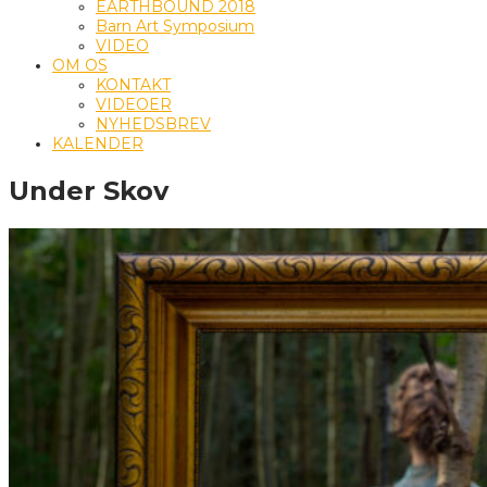
EARTHBOUND 2018
Barn Art Symposium
VIDEO
OM OS
KONTAKT
VIDEOER
NYHEDSBREV
KALENDER
Under Skov