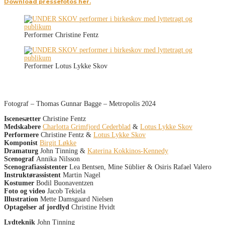
Download pressefotos her.
Performer Christine Fentz
Performer Lotus Lykke Skov
Fotograf – Thomas Gunnar Bagge – Metropolis 2024
Iscenesætter
Christine Fentz
Medskabere
Charlotta Grimfjord Cederblad
&
Lotus Lykke Skov
Performere
Christine Fentz &
Lotus Lykke Skov
Komponist
Birgit Løkke
Dramaturg
John Tinning &
Katerina Kokkinos-Kennedy
Scenograf
Annika Nilsson
Scenografiassistenter
Lea Bentsen, Mine Süblier & Osiris Rafael Valero
Instruktørassistent
Martin Nagel
Kostumer
Bodil Buonaventzen
Foto og video
Jacob Tekiela
Illustration
Mette Damsgaard Nielsen
Optagelser af jordlyd
Christine Hvidt
Lydteknik
John Tinning