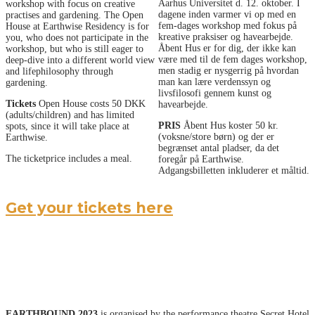
Aarhus Universitet d. 12. oktober. I
workshop with focus on creative
dagene inden varmer vi op med en
practises and gardening. The Open
fem-dages workshop med fokus på
House at Earthwise Residency is for
kreative praksiser og havearbejde.
you, who does not participate in the
Åbent Hus er for dig, der ikke kan
workshop, but who is still eager to
være med til de fem dages workshop,
deep-dive into a different world view
men stadig er nysgerrig på hvordan
and lifephilosophy through
man kan lære verdenssyn og
gardening.
livsfilosofi gennem kunst og
Tickets
Open House costs 50 DKK
havearbejde.
(adults/children) and has limited
PRIS
Åbent Hus koster 50 kr.
spots, since it will take place at
(voksne/store børn) og der er
Earthwise.
begrænset antal pladser, da det
The ticketprice includes a meal.
foregår på Earthwise.
Adgangsbilletten inkluderer et måltid.
Get your tickets here
EARTHBOUND 2023
is organised by the performance theatre Secret Hotel