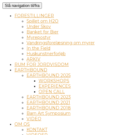
Slå navigation til/fra
FORESTILLINGER
Spillet om H2O
Under Skov
Banket for Bier
Myrepostyr
Vandringsforelæsning om myrer
In the Field
Huskunstnerforløb
ARKIV
RUM FOR JORDVISDOM
EARTHBOUND
EARTHBOUND 2025
WORKSHOPS
EXPERIENCES
OPEN CALL
EARTHBOUND 2023
EARTHBOUND 2021
EARTHBOUND 2018
Barn Art Symposium
VIDEO
OM OS
KONTAKT