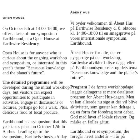
ÅBENT HUS
OPEN HOUSE
Vi byder velkommen til Åbent Hus
på Earthwise Residency d. 8. oktober
On October 8th at 14.00-18.00, we
kl. 14:00-18:00 til en smagsprøve på
offer a taste of our symposium
vores internationale symposium,
Earthbound, at a Open House at
Earthbound.
Earthwise Residency.
Åbent Hus er for alle, der er
Open House is for anyone who is
nysgerrige på den workshop,
curious about the ongoing workshop
Earthwise afvikler i disse dage, eller
and symposium, or interested in this
på Earthboundsymposiet og dets tema
year’s theme “Sensuous knowledge
”Sensuous knowledge and the planet’s
and the planet’s future”.
future”.
The detailed programme
will be
Program
I de første workshopdage
developed during the initial workshop
lægger deltagerne et mere detaljeret
days, but visitors can expect
program for Åbent Hus-dagen. Men
opportunities to participate in
vi kan allerede nu sige at der vil blive
activities, engage in discussions or
aktiviteter, som gæster kan deltage i,
lectures, perhaps go for a walk. Plus,
og en form for foredrag samt debat.
delicious food of local produce.
God mad lavet af lokale råvarer. Og
Earthbound is a symposium that this
måske en fælles gåtur.
year takes place on October 12th in
Earthbound er et symposium, der
Aarhus. Leading up to the
foregår hvert andet år – i år på
symposium, Earthwise hosts a 5-day